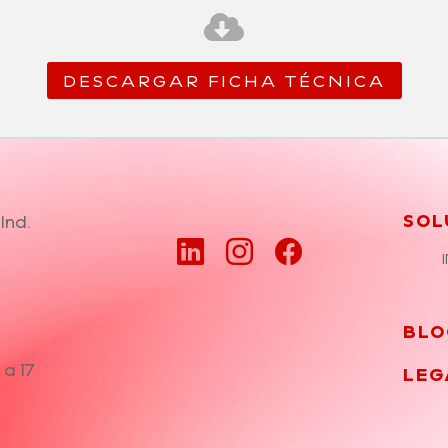

DESCARGAR FICHA TÉCNICA
Ind.
SOL
BLO
 a 17
LEG