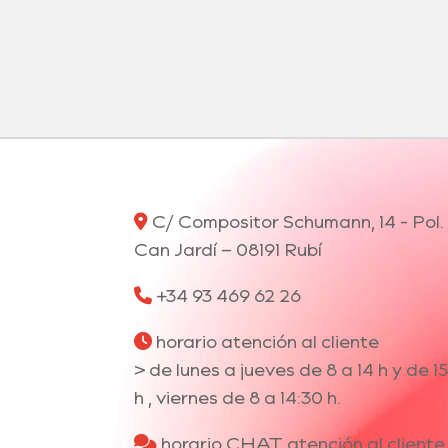
C/ Compositor Schumann, 14 - Pol. 
Can Jardí – 08191 Rubí
+34 93 469 62 26
horario atención al cliente
> de lunes a jueves de 8 a 14 h y de 15
h , viernes de 8 a 14:30 h.
horario CHAT atención al cliente