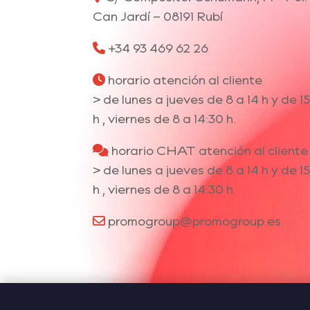
Can Jardí – 08191 Rubí
+34 93 469 62 26
horario atención al cliente
> de lunes a jueves de 8 a 14 h y de 15
h , viernes de 8 a 14:30 h.
horario CHAT atención al cliente
> de lunes a jueves de 8 a 14 h y de 15
h , viernes de 8 a 14:30 h.
promogroup@promogroup.es
Utilizamos cookies para ofrecerte la 