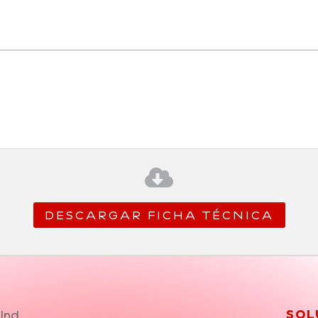

DESCARGAR FICHA TÉCNICA
Ind.
SOL