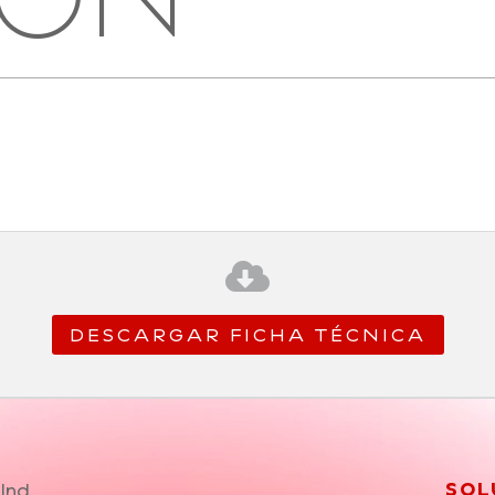

DESCARGAR FICHA TÉCNICA
Ind.
SOL