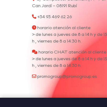
Can Jardí – 08191 Rubí
+34 93 469 62 26
horario atención al cliente
> de lunes a jueves de 8 a 14 h y de 15
h , viernes de 8 a 14:30 h.
horario CHAT atención al cliente
> de lunes a jueves de 8 a 14 h y de 15
h , viernes de 8 a 14:30 h.
promogroup@promogroup.es
Utilizamos cookies para ofrecerte la 