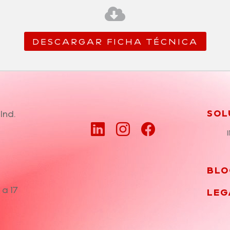

DESCARGAR FICHA TÉCNICA
Ind.
SOL
BLO
 a 17
LEG