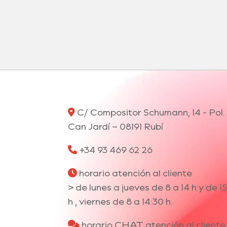
C/ Compositor Schumann, 14 - Pol. 
Can Jardí – 08191 Rubí
+34 93 469 62 26
horario atención al cliente
> de lunes a jueves de 8 a 14 h y de 15
h , viernes de 8 a 14:30 h.
horario CHAT atención al cliente